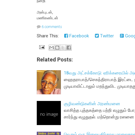
நன்றி.
அன்புடன்,
மணிகண்டன்
6 comments
Share This:
Facebook
Twitter
Goog
Related Posts:
18வது அட்சக்கோடு: ஏரிக்கரையில் அல
ஹைதராபாத்/செகந்திராபாத் இரட்டை 
முடியாவிட்டாலும் மறந்துவிட முடியாதது.
குழிவண்டுகளின் அரண்மனை
வாசித்த புத்தகத்தை பற்றி எழுதும் ப
சார்ந்து எழுதுதல். மற்றொன்று ரஸனை ச
வெறும் ஒரு இலையுதிர்கால மாலைதான