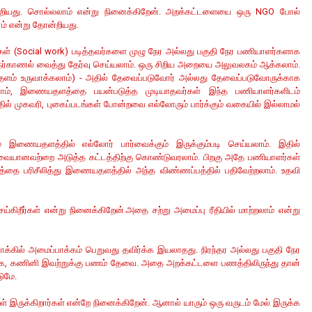
ியது. சொல்லலாம் என்று நினைக்கிறேன். அறக்கட்டளையை ஒரு NGO போல்
ம் என்று தோன்றியது.
கள் (Social work) படித்தவர்களை முழு நேர அல்லது பகுதி நேர பணியாளர்களாக
் நேர்காணல் வைத்து தேர்வு செய்யலாம். ஒரு சிறிய அறையை அலுவலகம் ஆக்கலாம்.
ளம் உருவாக்கலாம்) - அதில் தேவைப்படுவோர் அல்லது தேவைப்படுவோருக்காக
லாம், இணையதளத்தை பயன்படுத்த முடியாதவர்கள் இந்த பணியாளர்களிடம்
் முகவரி, புகைப்படங்கள் போன்றவை எல்லோரும் பார்க்கும் வகையில் இல்லாமல்
் இணையதளத்தில் எல்லோர் பார்வைக்கும் இருக்கும்படி செய்யலாம். இதில்
ேவையானவற்றை அடுத்த கட்டத்திற்கு கொண்டுவரலாம். பிறகு அதே பணியாளர்கள்
த்தை பரிசீலித்து இணையதளத்தில் அந்த விண்ணப்பத்தில் பதிவேற்றலாம். உதவி
்கிறீர்கள் என்று நினைக்கிறேன்.அதை சற்று அமைப்பு ரீதியில் மாற்றலாம் என்று
்கில் அமைப்பாக்கம் பெறுவது தவிர்க்க இயலாதது. நிரந்தர அல்லது பகுதி நேர
, கணினி இவற்றுக்கு பணம் தேவை. அதை அறக்கட்டளை பணத்திலிருந்து தான்
டுமே.
ருக்கிறார்கள் என்றே நினைக்கிறேன். ஆனால் யாரும் ஒரு வருடம் மேல் இருக்க