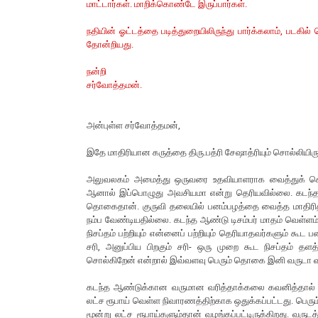
மாட்டார்கள். மாறிக்கொண்டே இருப்பார்கள்.
நதியின் ஓட்டத்தை படித்துறையிலிருந்து பார்க்கலாம், படகில
தோன்றியது.
நன்றி
சர்வோத்தமன்.
அன்புள்ள சர்வோத்தமன்,
இதே மாதிரியான கருத்தை திரு.பத்ரி சேஷாத்ரியும் சொல்லியிருந
அலுவலகம் அமைத்து ஒருவரை உதவியாளராக வைத்துக் கொண
ஆனால் இப்பொழுது அவசியமா என்று தெரியவில்லை. கடந்த
தொகைதான். குருவி தலையில் பனம்பழத்தை வைத்த மாதிரித
நம்ப வேண்டியதில்லை. கடந்த ஆண்டு டிசம்பர் மாதம் வெள்ளம்
நிசப்தம் பற்றியும் என்னைப் பற்றியும் தெரியாதவர்களும் கூட 
சரி, அனுப்பிய பிறகும் சரி- ஒரு முறை கூட நிசப்தம் தளத
சொல்கிறேன் என்றால் இவ்வளவு பெரும் தொகை இனி வருடா வருட
கடந்த ஆண்டுக்கான வருமான வரித்தாக்கலை கவனித்தால் ந
லட்ச ரூபாய் வெள்ள நிவாரணத்திற்காக ஒதுக்கப்பட்டது. பெரும
மூன்று லட்ச ரூபாய்களும்தான் வழங்கப்பட்டிருக்கிறது. வரு