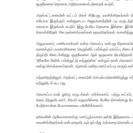
ஒருவேளை தொகை அதிகமானால் திணறக் கூடும்.
அறக்கட்டளையின் வட்டம் மிகச் சிறியது. வாசிக்கிறவர்கள் 
சரியாக இருக்கும். என்னுடைய அனுமானத்தின் படி வருடத்த
வரவாக இருக்கக் கூடும். இது பெரிய தொகை இல்லை. இப்ப
கொள்கிறேன். சில தன்னார்வலர்கள் உதவுகிறார்கள். சமாளித்துவி
அலுவலகம், பணியாளர்கள் என்ற அமைப்பு என்பது தேவையில
வரைக்கும் பயனாளிகளை நெருங்கிப் பார்க்கும் வாய்ப்பு கிடை
திருப்தி கிடைக்கிறது. ஒருவேளை ஆள் ஒருவரை நியமித்தால் ‘நீ
‘நீங்களே நேரில் பார்த்துட்டு வந்துடுங்க’ என்றும் நான் அவரை
என்று சொல்லலாம்தான். ஆனால் மனித மனம் எப்படி மாறும் என்ற
எந்தவிதத்திலும் அறக்கட்டளையின் செயல்பாடுகளிலிருந்து 
வந்துவிடக் கூடாது.
அவசரப்படாமல் ஓரிரு வருடங்கள் பார்க்கலாம். பத்து லட்ச
தொடர்ந்துவிடலாம். சிரமம் எதுவுமில்லை. மேலே சொன்னத
மேற்சொன்ன யோசனையை பரிசீலிக்கலாம்.
தங்களின் ஆலோசனைக்கு மனப்பூர்வமான நன்றி. இத்தகை
கவனிக்கிறார்கள் என்பதைவிடவும் நம் மீது அக்கறை கொண்டவர