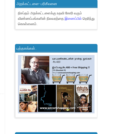
அறக்கட்டளை- பரிசீலனை
நிசப்தம் அறக்கட்டளைக்கு உதவி கோரி வரும்
விண்ணப்பங்களின் நிலவரத்தை
இணைப்பில்
தெரிந்து
கொள்ளலாம்.
புத்தகங்கள்..