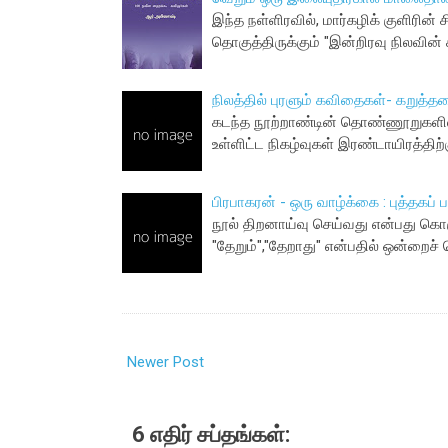
இந்த நள்ளிரவில், மார்கழிக் குளிரின் 
தொகுத்திருக்கும் "இன்றிரவு நிலவின் க
நிலத்தில் புரளும் கவிதைகள்- கறுத்
கடந்த நூற்றாண்டின் தொண்ணூறுகளில
உள்ளிட்ட நிகழ்வுகள் இரண்டாயிரத்திற
பிரபாகரன் - ஒரு வாழ்க்கை : புத்தகப் 
நூல் திற‌னாய்வு செய்வ‌து என்ப‌து கொஞ
"தேறும்","தேறாது" என்பதில் ஒன்றைச்
Newer Post
6 எதிர் சப்தங்கள்: