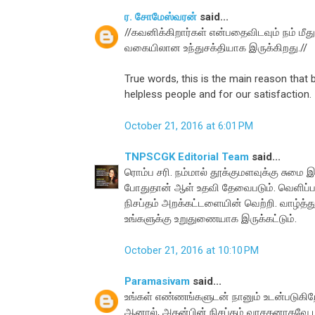
ர. சோமேஸ்வரன்
said...
//கவனிக்கிறார்கள் என்பதைவிடவும் நம் மீ
வகையிலான உந்துசக்தியாக இருக்கிறது.//
True words, this is the main reason that
helpless people and for our satisfaction.
October 21, 2016 at 6:01 PM
TNPSCGK Editorial Team
said...
ரொம்ப சரி. நம்மால் தூக்குமளவுக்கு சுமை இ
போதுதான் ஆள் உதவி தேவைபடும். வெளிப்
நிசப்தம் அறக்கட்டளையின் வெற்றி. வாழ்த்
உங்களுக்கு உறுதுணையாக இருக்கட்டும்.
October 21, 2016 at 10:10 PM
Paramasivam
said...
உங்கள் எண்ணங்களுடன் நானும் உடன்படுகிறே
ஆனால், அதன்பின் நிசப்தம் வாசகனாகவே 