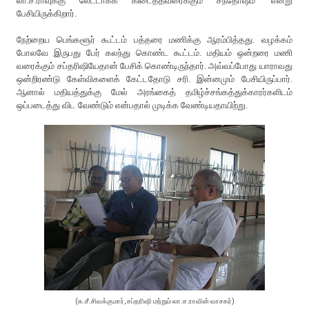
லா.ச.ராவுக்கு லேட்டாகக் கிடைத்தவரைக்கும் சந்தோஷம்’ என்று
பேசியிருக்கிறார்.
நேற்றைய பெங்களூர் கூட்டம் பத்தரை மணிக்கு ஆரம்பித்தது. வழக்கம்
போலவே இருபது பேர் கலந்து கொண்ட கூட்டம். மதியம் ஒன்றரை மணி
வரைக்கும் சப்தரிஷியேதான் பேசிக் கொண்டிருந்தார். அவ்வப்போது யாராவது
ஒன்றிரண்டு கேள்விகளைக் கேட்டதோடு சரி. இன்னமும் பேசியிருப்பார்.
ஆனால் மதியத்துக்கு மேல் அரங்கைத் தமிழ்ச்சங்கத்துக்காரர்களிடம்
ஒப்படைத்து விட வேண்டும் என்பதால் முடிக்க வேண்டியதாயிற்று.
(க.சீ.சிவக்குமார், சப்தரிஷி மற்றும் லா.ச.ராவின் வாசகர்)