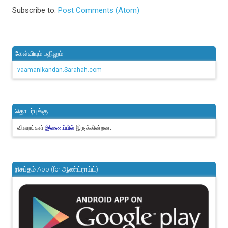
Subscribe to:
Post Comments (Atom)
கேள்வியும் பதிலும்
vaamanikandan.Sarahah.com
தொடர்புக்கு..
விவரங்கள்
இருக்கின்றன.
இணைப்பில்
நிசப்தம் App (for ஆண்ட்ராய்ட்)