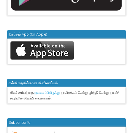
நிசப்தம் App (for Apple)
கல்வி உதவிக்கான விண்ணப்பம்
விண்ணப்பத்தை
தரவிறக்கம் செய்து பூர்த்தி செய்து தபால்/
இணைப்பிலிருந்து
கூரியரில் அனுப்பி வைக்கவும்.
Subscribe To