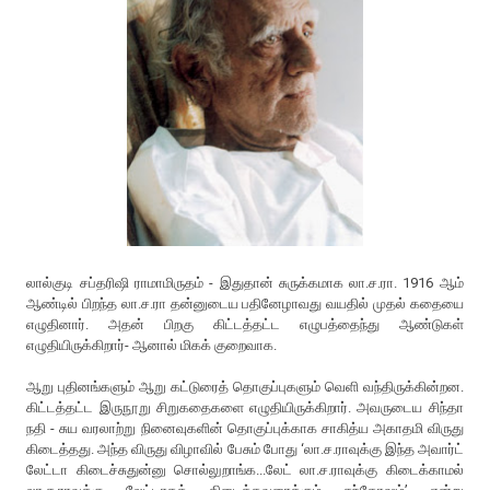
லால்குடி சப்தரிஷி ராமாமிருதம் - இதுதான் சுருக்கமாக லா.ச.ரா. 1916 ஆம்
ஆண்டில் பிறந்த லா.ச.ரா தன்னுடைய பதினேழாவது வயதில் முதல் கதையை
எழுதினார். அதன் பிறகு கிட்டத்தட்ட எழுபத்தைந்து ஆண்டுகள்
எழுதியிருக்கிறார்- ஆனால் மிகக் குறைவாக.
ஆறு புதினங்களும் ஆறு கட்டுரைத் தொகுப்புகளும் வெளி வந்திருக்கின்றன.
கிட்டத்தட்ட இருநூறு சிறுகதைகளை எழுதியிருக்கிறார். அவருடைய சிந்தா
நதி - சுய வரலாற்று நினைவுகளின் தொகுப்புக்காக சாகித்ய அகாதமி விருது
கிடைத்தது. அந்த விருது விழாவில் பேசும் போது ‘லா.ச.ராவுக்கு இந்த அவார்ட்
லேட்டா கிடைச்சுதுன்னு சொல்லுறாங்க...லேட் லா.ச.ராவுக்கு கிடைக்காமல்