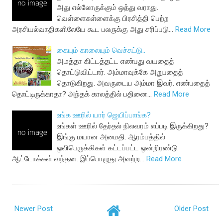
அது எல்லோருக்கும் ஒத்து வராது.
வெள்ளைசுள்ளைக்கு பிரசித்தி பெற்ற
அரசியல்வாதிகளிலேயே கூட பலருக்கு அது சரிப்படு…
Read More
கையும் காலையும் வெச்சுட்டு..
அமத்தா கிட்டத்தட்ட எண்பது வயதைத்
தொட்டுவிட்டார். அம்மாவுக்கே அறுபதைத்
தொடுகிறது. அவருடைய அம்மா இவர். எண்பதைத்
தொட்டிருக்காதா? அந்தக் காலத்தில் பதினை…
Read More
உங்க ஊரில் யார் ஜெயிப்பாங்க?
உங்கள் ஊரில் தேர்தல் நிலவரம் எப்படி இருக்கிறது?
இங்கு மயான அமைதி. ஆரம்பத்தில்
ஒலிபெருக்கிகள் கட்டப்பட்ட ஒன்றிரண்டு
ஆட்டோக்கள் வந்தன. இப்பொழுது அவற்ற…
Read More
Newer Post
Older Post