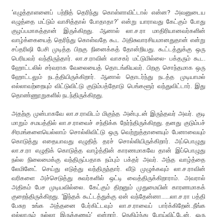
‘எழுத்தாளனைப் பற்றித் தெரிந்து கொள்ளாவிட்டால் என்ன? அவனுடைய
எழுத்தை மட்டும் வாசித்தால் போதாதா?’ என்று யாராவது கேட்கும் போது
குழப்பமாகத்தான் இருக்கிறது. ஆனால் லா.ச.ரா மாதிரியானவர்களின்
வாழ்க்கையைத் தெரிந்து கொள்வதே கூட அதிசுவாரசியமானதுதான் என்று
சப்தரிஷி பேசி முடித்த பிறகு நினைக்கத் தோன்றியது. கூட்டத்துக்கு ஒரு
பெரியவர் வந்திருந்தார். லா.ச.ராவின் வாசகர் மட்டுமில்லை- பக்தரும் கூட.
ஹோட்டலில் சர்வராக வேலையைத் தொடங்கியவர். பிறகு சொந்தமாக ஒரு
ஹோட்டலும் நடத்தியிருக்கிறார். ஆனால் தொடர்ந்து நடத்த முடியாமல்
எல்லாவற்றையும் விட்டுவிட்டு குடும்பத்தோடு பெங்களூர் வந்துவிட்டார். இது
தொண்ணூறுகளில் நடந்திருக்கிறது.
அதற்கு முன்பாகவே லா.ச.ராவிடம் மிகுந்த அன்புடன் இருந்தவர் அவர். குடி
மாறும் சமயத்தில் லா.ச.ராவைச் சந்திக்க நேர்ந்திருக்கிறது. தனது குடும்பச்
சிரமங்களையெல்லாம் சொல்லிவிட்டு ஒரு வெற்றுத்தாளையும் பேனாவையும்
கொடுத்து எதையாவது எழுதித் தரச் சொல்லியிருக்கிறார். அப்பொழுது
லா.ச.ரா எழுதிக் கொடுத்த வாழ்த்தின் காரணமாகவே தான் இப்பொழுது
நல்ல நிலைமைக்கு வந்திருப்பதாக நம்பும் பக்தர் அவர். அந்த வாழ்த்தை
லேமினேட் செய்து எடுத்து வந்திருந்தார். வீடு முழுக்கவும் லா.ச.ராவின்
வரிகளை அச்செடுத்து சுவர்களில் ஒட்டி வைத்திருக்கிறாராம். அவரால்
அதிகம் பேச முடியவில்லை. கேட்கும் திறனும் முதுமையின் காரணமாகக்
குறைந்திருக்கிறது. ‘இந்தக் கூட்டத்துக்கு ஏன் வந்தேன்னா......லா.ச.ரா பத்தி
பேசுற உங்க அத்தனை பேர்கிட்டவும் லா.ச.ராவைப் பார்க்கிறேன்..நீங்க
எல்லாரும் நல்லா இருக்கணும்’ என்றார். நெகிழ்ந்து போய்விட்டேன். ஒரு