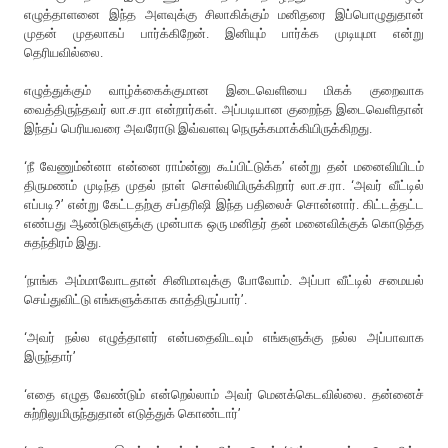
எழுத்தாளனை இந்த அளவுக்கு சிலாகிக்கும் மனிதரை இப்பொழுதுதான்
முதன் முதலாகப் பார்க்கிறேன். இனியும் பார்க்க முடியுமா என்று
தெரியவில்லை.
எழுத்துக்கும் வாழ்க்கைக்குமான இடைவெளியை மிகக் குறைவாக
வைத்திருந்தவர் லா.ச.ரா என்றார்கள். அப்படியான குறைந்த இடைவெளிதான்
இந்தப் பெரியவரை அவரோடு இவ்வளவு நெருக்கமாக்கியிருக்கிறது.
‘நீ வேணும்ன்னா என்னை ராம்ன்னு கூப்பிட்டுக்க’ என்று தன் மனைவியிடம்
திருமணம் முடிந்த முதல் நாள் சொல்லியிருக்கிறார் லா.ச.ரா. ‘அவர் வீட்டில்
எப்படி?’ என்று கேட்டதற்கு சப்தரிஷி இந்த பதிலைச் சொன்னார். கிட்டத்தட்ட
எண்பது ஆண்டுகளுக்கு முன்பாக ஒரு மனிதர் தன் மனைவிக்குக் கொடுத்த
சுதந்திரம் இது.
‘நாங்க அம்மாவோடதான் சினிமாவுக்கு போவோம். அப்பா வீட்டில் சமையல்
செய்துவிட்டு எங்களுக்காக காத்திருப்பார்’.
‘அவர் நல்ல எழுத்தாளர் என்பதைவிடவும் எங்களுக்கு நல்ல அப்பாவாக
இருந்தார்’
‘எதை எழுத வேண்டும் என்றெல்லாம் அவர் மெனக்கெடவில்லை. தன்னைச்
சுற்றிலுமிருந்துதான் எடுத்துக் கொண்டார்’