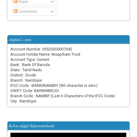
Posts
Comments
அறக்கட்டளை
Account Number: 05520200007042
Account Holder Name: Nisaptham Trust
Account Type: Current
Bank : Bank Of Baroda
State : Tamil Nadu
District : Erode
Branch : Nambiyur
IFSC Code : BARB0NAMBIY (5th character is zero)
SWIFT Code: BARBINBBCOI
Branch Code : NAMBIY (Last 6 Characters of the IFSC Code)
City : Nambiyur
பேச்சு மற்றும் நேர்காணல்கள்