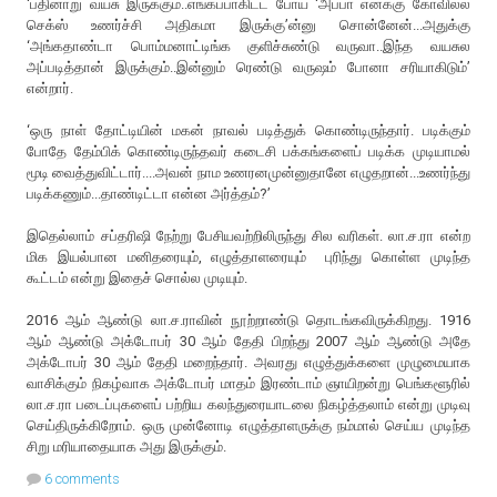
‘பதினாறு வயசு இருக்கும்..எங்கப்பாகிட்ட போய் ‘அப்பா எனக்கு கோவில்ல
செக்ஸ் உணர்ச்சி அதிகமா இருக்கு’ன்னு சொன்னேன்...அதுக்கு
‘அங்கதாண்டா பொம்மனாட்டிங்க குளிச்சுண்டு வருவா..இந்த வயசுல
அப்படித்தான் இருக்கும்..இன்னும் ரெண்டு வருஷம் போனா சரியாகிடும்’
என்றார்.
‘ஒரு நாள் தோட்டியின் மகன் நாவல் படித்துக் கொண்டிருந்தார். படிக்கும்
போதே தேம்பிக் கொண்டிருந்தவர் கடைசி பக்கங்களைப் படிக்க முடியாமல்
மூடி வைத்துவிட்டார்....அவன் நாம உணரனமுன்னுதானே எழுதறான்...உணர்ந்து
படிக்கணும்...தாண்டிட்டா என்ன அர்த்தம்?’
இதெல்லாம் சப்தரிஷி நேற்று பேசியவற்றிலிருந்து சில வரிகள். லா.ச.ரா என்ற
மிக இயல்பான மனிதரையும், எழுத்தாளரையும் புரிந்து கொள்ள முடிந்த
கூட்டம் என்று இதைச் சொல்ல முடியும்.
2016 ஆம் ஆண்டு லா.ச.ராவின் நூற்றாண்டு தொடங்கவிருக்கிறது. 1916
ஆம் ஆண்டு அக்டோபர் 30 ஆம் தேதி பிறந்து 2007 ஆம் ஆண்டு அதே
அக்டோபர் 30 ஆம் தேதி மறைந்தார். அவரது எழுத்துக்களை முழுமையாக
வாசிக்கும் நிகழ்வாக அக்டோபர் மாதம் இரண்டாம் ஞாயிறன்று பெங்களூரில்
லா.ச.ரா படைப்புகளைப் பற்றிய கலந்துரையாடலை நிகழ்த்தலாம் என்று முடிவு
செய்திருக்கிறோம். ஒரு முன்னோடி எழுத்தாளருக்கு நம்மால் செய்ய முடிந்த
சிறு மரியாதையாக அது இருக்கும்.
6 comments