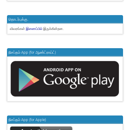
தொடர்புக்கு..
விவரங்கள்
இருக்கின்றன.
இணைப்பில்
நிசப்தம் App (for ஆண்ட்ராய்ட்)
நிசப்தம் App (for Apple)