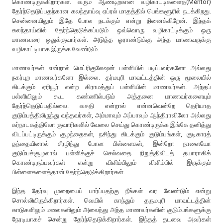
கொண்டிருக்கிறார்கள். வரும் ஆண்டிற்கான வழிகாட்டிகளைத்(Mentor)
தேர்ந்தெடுப்பதற்கான கலந்தாய்வு ஏப்ரல் மாதத்தில் பெங்களூரில் நடக்கிறது.
சென்னையிலும் இதே போல நடக்கும் என்று நினைக்கிறேன். இந்தக்
கலந்தாய்வில் தேர்ந்தெடுக்கப்படும் ஒவ்வொரு வழிகாட்டிக்கும் ஒரு
மாணவரை ஒதுக்குவார்கள். அடுத்த ஓராண்டுக்கு அந்த மாணவருக்கு
வழிகாட்டியாக இருக்க வேண்டும்.
மாணவர்கள் என்றால் மெட்ரிகுலேஷன் பள்ளியில் படிப்பவர்களோ அல்லது
நகர்புற மாணவர்களோ இல்லை. தர்மபுரி மாவட்டத்தின் ஒரு மூலையில்
கிடக்கும் ஏரியூர் என்ற கிராமத்துப் பள்ளியின் மாணவர்கள். அந்தப்
பள்ளியிலும் கூட கண்ணில்படும் அத்தனை மாணவர்களையும்
தேர்ந்தெடுப்பதில்லை. வசதி என்றால் என்னவென்றே தெரியாத
குடும்பத்திலிருந்து வந்தவர்கள், அம்மாவும் அப்பாவும் ஆந்திராவிலோ அல்லது
கர்நாடகத்திலோ குவாரிகளில் வேலை செய்து கொண்டிருக்க இங்கே தனித்து
விடப்பட்டிருக்கும் குழந்தைகள், நசிந்து கிடக்கும் குடும்பங்கள், குடிகாரத்
தந்தையினால் சீரழிந்து போன பிள்ளைகள், இன்றோ நாளையோ
குடும்பச்சூழலால் பள்ளிக்குச் செல்வதை நிறுத்திவிடத் தயாராகிக்
கொண்டிருப்பவர்கள் என்று விளிம்பிலும் விளிம்பில் இருக்கும்
பிள்ளைகளைத்தான் தேர்ந்தெடுக்கிறார்கள்.
இந்த தேர்வு முறையைப் பார்ப்பதற்கு நீங்கள் வர வேண்டும் என்று
சொல்லியிருக்கிறார்கள். வெயில் காந்தும் தருமபுரி மாவட்டத்தின்
காடுகளிலும் மலைகளிலும் அலைந்து அந்த மாணவர்களின் குடும்பங்களுக்கு
நேரடியாகச் சென்று தேர்ந்தெடுக்கிறார்கள். இந்தத் தடவை அவர்கள்