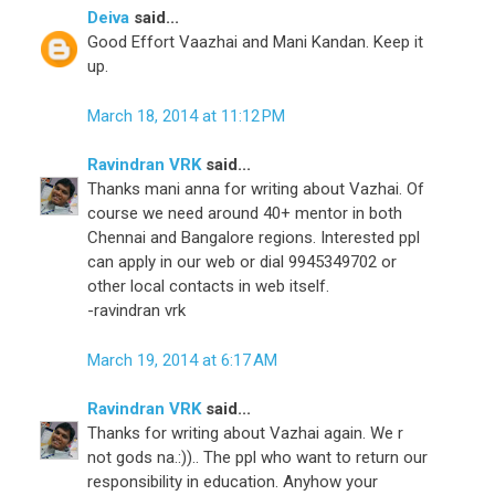
Deiva
said...
Good Effort Vaazhai and Mani Kandan. Keep it
up.
March 18, 2014 at 11:12 PM
Ravindran VRK
said...
Thanks mani anna for writing about Vazhai. Of
course we need around 40+ mentor in both
Chennai and Bangalore regions. Interested ppl
can apply in our web or dial 9945349702 or
other local contacts in web itself.
-ravindran vrk
March 19, 2014 at 6:17 AM
Ravindran VRK
said...
Thanks for writing about Vazhai again. We r
not gods na.:)).. The ppl who want to return our
responsibility in education. Anyhow your