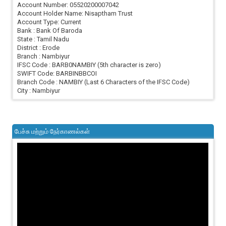
Account Number: 05520200007042
Account Holder Name: Nisaptham Trust
Account Type: Current
Bank : Bank Of Baroda
State : Tamil Nadu
District : Erode
Branch : Nambiyur
IFSC Code : BARB0NAMBIY (5th character is zero)
SWIFT Code: BARBINBBCOI
Branch Code : NAMBIY (Last 6 Characters of the IFSC Code)
City : Nambiyur
பேச்சு மற்றும் நேர்காணல்கள்