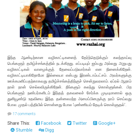
இந்த ஆண்டிற்கான வழிகாட்டிகளைத் தேர்ந்தெடுக்கும் கலந்தாய்வு
பெங்களூர் தமிழ்ச்சங்கத்தில் நடக்கிறது. எப்படியும் ஐம்பது அல்லது அறுபது
வழிகாட்டிகள் வாழைக்குத் தேவைப்படுவார்கள் என நினைக்கிறேன்.
வழிகாட்டியாகிறோமோ இல்லையா என்பது இரண்டாம்பட்சம். அவர்களுக்கு
ஊக்கமளிப்பதற்காகவது தமிழ்ச்சங்கத்திற்குச் சென்றுவரலாம். ஏப்ரல் ஆறாம்
நாள் நான் செல்லவிருக்கிறேன். நீங்களும் கலந்து கொள்ளுங்கள். பிற
பெங்களூர் நண்பர்களிடம் இந்தத் தகவலைச் சேர்க்க முடியுமானால் ஒரு
துளியூண்டு உதவியை இந்த தன்னலமற்ற அமைப்பினருக்கு நாம் செய்வது
போல. முதல் பத்தியில் சொன்னது போல ‘புண்ணியம் தேடிக் கொள்ளுதல்’.
17 comments
Share This:
Facebook
Twitter
Google+
Stumble
Digg