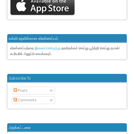
கல்வி உதவிக்கான விண்ணப்பம்
விண்ணப்பத்தை
தரவிறக்கம் செய்து பூர்த்தி செய்து தபால்/
இணைப்பிலிருந்து
கூரியரில் அனுப்பி வைக்கவும்.
Subscribe To
Posts
Comments
அறக்கட்டளை