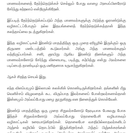
மாணவர்களைத் தேர்ந்தெடுக்கச் செல்லும் போது வாழை அமைப்பினரோடு
சேர்ந்து சுற்றலாம் என்றிருக்கிறேன்.
இப்படித் தேர்ந்தெடுக்கப்படும் அந்த மாணவர்களுக்கு அடுத்த ஓராண்டுக்கு
வழிகாட்டப்போகும் நல்ல இதயங்களைத் தேர்ந்தெடுக்கத்தான் இந்த
கலந்தாய்வை நடத்துகிறார்கள்.
இந்த வழிகாட்டிகள் இரண்டு மாதத்திற்கு ஒரு முறை ஏரியூரில் இருக்கும் ஒரு
திருமண மண்டபத்தில் கூடுவார்கள். அங்கு அந்த மாணவர்களும்
வந்திருப்பார்கள். சனி, ஞாயிறு ஆகிய இரண்டு தினங்களும் அந்த
மாணவர்களோடு சேர்ந்து விளையாடி, படித்து, கற்பித்து என்று அவர்களை
படிப்பைத் தாண்டியும் ஒரு மனிதனாக உருமாற்றுகிறார்கள்.
ஆகச் சிறந்த செயல் இது.
எந்த விளம்பரமும் இல்லாமல் கலக்கிக் கொண்டிருக்கிறார்கள். தங்களின் மீது
வெளிச்சம் விழுவதைக் கூட விரும்பாத இவர்களைப் போன்றவர்களால்தான்
இன்னமும் அவ்வப்போது மழை தூறுகிறது என நினைத்துக் கொள்வேன்.
இரண்டு மாதத்திற்கு ஒரு முறை சிறுவர்களோடு நேரடியாக பேசுவது போக
இந்தச் சிறுவர்களோடு அவ்வப்போது தொலைபேசி வழியாகவும்
வழிகாட்டிகள் உரையாடுகிறார்கள். தொலைபேச வசதியில்லாதவர்களிடம்
அஞ்சல் வழியில் தொடர்பில் இருக்கிறார்கள். அந்தப் பிஞ்சுக்கரங்கள்