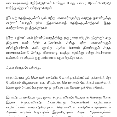
மாணவர்களைத் தேர்ந்தெடுக்கச் செல்லும் போது வாழை அமைப்பினரோடு
சேர்ந்து சுற்றலாம் என்றிருக்கிறேன்.
இப்படித் தேர்ந்தெடுக்கப்படும் அந்த மாணவர்களுக்கு அடுத்த ஓராண்டுக்கு
வழிகாட்டப்போகும் நல்ல இதயங்களைத் தேர்ந்தெடுக்கத்தான் இந்த
கலந்தாய்வை நடத்துகிறார்கள்.
இந்த வழிகாட்டிகள் இரண்டு மாதத்திற்கு ஒரு முறை ஏரியூரில் இருக்கும் ஒரு
திருமண மண்டபத்தில் கூடுவார்கள். அங்கு அந்த மாணவர்களும்
வந்திருப்பார்கள். சனி, ஞாயிறு ஆகிய இரண்டு தினங்களும் அந்த
மாணவர்களோடு சேர்ந்து விளையாடி, படித்து, கற்பித்து என்று அவர்களை
படிப்பைத் தாண்டியும் ஒரு மனிதனாக உருமாற்றுகிறார்கள்.
ஆகச் சிறந்த செயல் இது.
எந்த விளம்பரமும் இல்லாமல் கலக்கிக் கொண்டிருக்கிறார்கள். தங்களின் மீது
வெளிச்சம் விழுவதைக் கூட விரும்பாத இவர்களைப் போன்றவர்களால்தான்
இன்னமும் அவ்வப்போது மழை தூறுகிறது என நினைத்துக் கொள்வேன்.
இரண்டு மாதத்திற்கு ஒரு முறை சிறுவர்களோடு நேரடியாக பேசுவது போக
இந்தச் சிறுவர்களோடு அவ்வப்போது தொலைபேசி வழியாகவும்
வழிகாட்டிகள் உரையாடுகிறார்கள். தொலைபேச வசதியில்லாதவர்களிடம்
அஞ்சல் வழியில் தொடர்பில் இருக்கிறார்கள். அந்தப் பிஞ்சுக்கரங்கள்