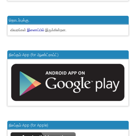
தொடர்புக்கு..
விவரங்கள்
இருக்கின்றன.
இணைப்பில்
நிசப்தம் App (for ஆண்ட்ராய்ட்)
நிசப்தம் App (for Apple)