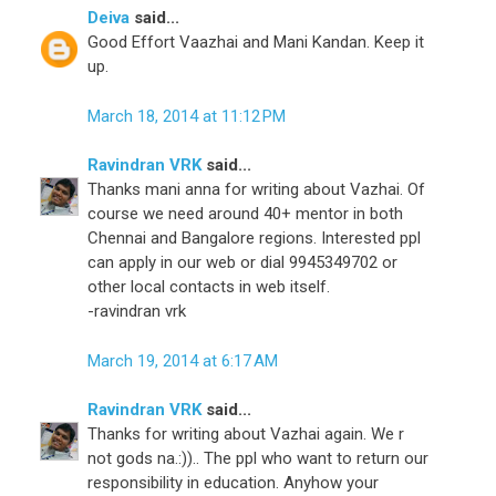
Deiva
said...
Good Effort Vaazhai and Mani Kandan. Keep it
up.
March 18, 2014 at 11:12 PM
Ravindran VRK
said...
Thanks mani anna for writing about Vazhai. Of
course we need around 40+ mentor in both
Chennai and Bangalore regions. Interested ppl
can apply in our web or dial 9945349702 or
other local contacts in web itself.
-ravindran vrk
March 19, 2014 at 6:17 AM
Ravindran VRK
said...
Thanks for writing about Vazhai again. We r
not gods na.:)).. The ppl who want to return our
responsibility in education. Anyhow your