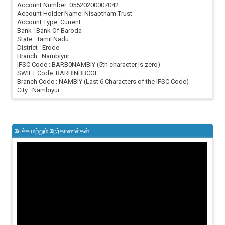
Account Number: 05520200007042
Account Holder Name: Nisaptham Trust
Account Type: Current
Bank : Bank Of Baroda
State : Tamil Nadu
District : Erode
Branch : Nambiyur
IFSC Code : BARB0NAMBIY (5th character is zero)
SWIFT Code: BARBINBBCOI
Branch Code : NAMBIY (Last 6 Characters of the IFSC Code)
City : Nambiyur
பேச்சு மற்றும் நேர்காணல்கள்