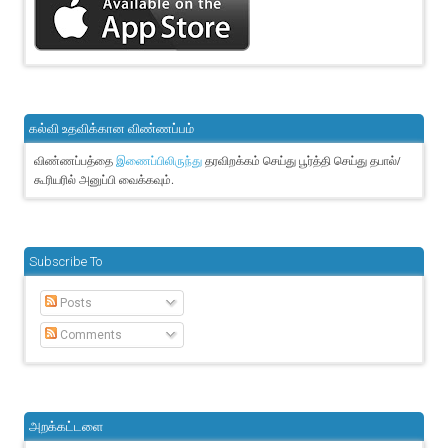
கல்வி உதவிக்கான விண்ணப்பம்
விண்ணப்பத்தை
தரவிறக்கம் செய்து பூர்த்தி செய்து தபால்/
இணைப்பிலிருந்து
கூரியரில் அனுப்பி வைக்கவும்.
Subscribe To
Posts
Comments
அறக்கட்டளை