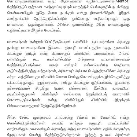
கொண்டிருக்கிறார்கள். வரும் ஆண்டிற்கான வழிகாட்டிகளைத்(Mentor)
தேர்ந்தெடுப்பதற்கான கலந்தாய்வு ஏப்ரல் மாதத்தில் பெங்களூரில் நடக்கிறது.
சென்னையிலும் இதே போல நடக்கும் என்று நினைக்கிறேன். இந்தக்
கலந்தாய்வில் தேர்ந்தெடுக்கப்படும் ஒவ்வொரு வழிகாட்டிக்கும் ஒரு
மாணவரை ஒதுக்குவார்கள். அடுத்த ஓராண்டுக்கு அந்த மாணவருக்கு
வழிகாட்டியாக இருக்க வேண்டும்.
மாணவர்கள் என்றால் மெட்ரிகுலேஷன் பள்ளியில் படிப்பவர்களோ அல்லது
நகர்புற மாணவர்களோ இல்லை. தர்மபுரி மாவட்டத்தின் ஒரு மூலையில்
கிடக்கும் ஏரியூர் என்ற கிராமத்துப் பள்ளியின் மாணவர்கள். அந்தப்
பள்ளியிலும் கூட கண்ணில்படும் அத்தனை மாணவர்களையும்
தேர்ந்தெடுப்பதில்லை. வசதி என்றால் என்னவென்றே தெரியாத
குடும்பத்திலிருந்து வந்தவர்கள், அம்மாவும் அப்பாவும் ஆந்திராவிலோ அல்லது
கர்நாடகத்திலோ குவாரிகளில் வேலை செய்து கொண்டிருக்க இங்கே தனித்து
விடப்பட்டிருக்கும் குழந்தைகள், நசிந்து கிடக்கும் குடும்பங்கள், குடிகாரத்
தந்தையினால் சீரழிந்து போன பிள்ளைகள், இன்றோ நாளையோ
குடும்பச்சூழலால் பள்ளிக்குச் செல்வதை நிறுத்திவிடத் தயாராகிக்
கொண்டிருப்பவர்கள் என்று விளிம்பிலும் விளிம்பில் இருக்கும்
பிள்ளைகளைத்தான் தேர்ந்தெடுக்கிறார்கள்.
இந்த தேர்வு முறையைப் பார்ப்பதற்கு நீங்கள் வர வேண்டும் என்று
சொல்லியிருக்கிறார்கள். வெயில் காந்தும் தருமபுரி மாவட்டத்தின்
காடுகளிலும் மலைகளிலும் அலைந்து அந்த மாணவர்களின் குடும்பங்களுக்கு
நேரடியாகச் சென்று தேர்ந்தெடுக்கிறார்கள். இந்தத் தடவை அவர்கள்