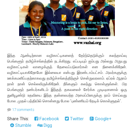
இந்த ஆண்டிற்கான வழிகாட்டிகளைத் தேர்ந்தெடுக்கும் கலந்தாய்வு
பெங்களூர் தமிழ்ச்சங்கத்தில் நடக்கிறது. எப்படியும் ஐம்பது அல்லது அறுபது
வழிகாட்டிகள் வாழைக்குத் தேவைப்படுவார்கள் என நினைக்கிறேன்.
வழிகாட்டியாகிறோமோ இல்லையா என்பது இரண்டாம்பட்சம். அவர்களுக்கு
ஊக்கமளிப்பதற்காகவது தமிழ்ச்சங்கத்திற்குச் சென்றுவரலாம். ஏப்ரல் ஆறாம்
நாள் நான் செல்லவிருக்கிறேன். நீங்களும் கலந்து கொள்ளுங்கள். பிற
பெங்களூர் நண்பர்களிடம் இந்தத் தகவலைச் சேர்க்க முடியுமானால் ஒரு
துளியூண்டு உதவியை இந்த தன்னலமற்ற அமைப்பினருக்கு நாம் செய்வது
போல. முதல் பத்தியில் சொன்னது போல ‘புண்ணியம் தேடிக் கொள்ளுதல்’.
17 comments
Share This:
Facebook
Twitter
Google+
Stumble
Digg