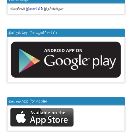
விவரங்கள்
இருக்கின்றன.
இணைப்பில்
நிசப்தம் App (for ஆண்ட்ராய்ட்)
நிசப்தம் App (for Apple)