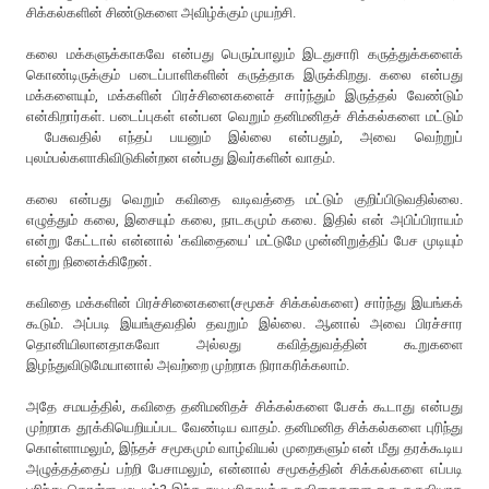
சிக்கல்களின் சிண்டுகளை அவிழ்க்கும் முயற்சி.
கலை மக்களுக்காகவே என்பது பெரும்பாலும் இடதுசாரி கருத்துக்களைக்
கொண்டிருக்கும் படைப்பாளிகளின் கருத்தாக இருக்கிறது. கலை என்பது
மக்களையும், மக்களின் பிரச்சினைகளைச் சார்ந்தும் இருத்தல் வேண்டும்
என்கிறார்கள். படைப்புகள் என்பன வெறும் தனிமனிதச் சிக்கல்களை மட்டும்
பேசுவதில் எந்தப் பயனும் இல்லை என்பதும், அவை வெற்றுப்
புலம்பல்களாகிவிடுகின்றன என்பது இவர்களின் வாதம்.
கலை என்பது வெறும் கவிதை வடிவத்தை மட்டும் குறிப்பிடுவதில்லை.
எழுத்தும் கலை, இசையும் கலை, நாடகமும் கலை. இதில் என் அபிப்பிராயம்
என்று கேட்டால் என்னால் 'கவிதையை' மட்டுமே முன்னிறுத்திப் பேச முடியும்
என்று நினைக்கிறேன்.
கவிதை மக்களின் பிரச்சினைகளை(சமூகச் சிக்கல்களை) சார்ந்து இயங்கக்
கூடும். அப்படி இயங்குவதில் தவறும் இல்லை. ஆனால் அவை பிரச்சார
தொனியிலானதாகவோ அல்லது கவித்துவத்தின் கூறுகளை
இழந்துவிடுமேயானால் அவற்றை முற்றாக நிராகரிக்கலாம்.
அதே சமயத்தில், கவிதை தனிமனிதச் சிக்கல்களை பேசக் கூடாது என்பது
முற்றாக தூக்கியெறியப்பட வேண்டிய வாதம். தனிமனித சிக்கல்களை புரிந்து
கொள்ளாமலும், இந்தச் சமூகமும் வாழ்வியல் முறைகளும் என் மீது தரக்கூடிய
அழுத்தத்தைப் பற்றி பேசாமலும், என்னால் சமூகத்தின் சிக்கல்களை எப்படி