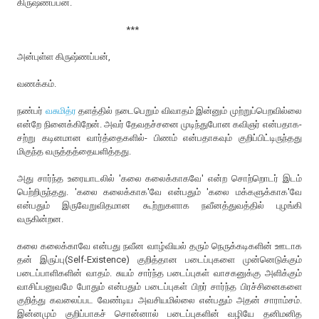
கிருஷ்ணப்பன்.
***
அன்புள்ள கிருஷ்ணப்பன்,
வணக்கம்.
நண்பர்
வசுமித்ர
தளத்தில் நடைபெறும் விவாதம் இன்னும் முற்றுப்பெறவில்லை
என்றே நினைக்கிறேன். அவர் தேவதச்சனை முடிந்துபோன கவிஞர் என்பதாக-
சற்று கடினமான வார்த்தைகளில்- பிணம் என்பதாகவும் குறிப்பிட்டிருந்தது
மிகுந்த வருத்தத்தையளித்தது.
அது சார்ந்த உரையாடலில் 'கலை கலைக்காகவே' என்ற சொற்றொடர் இடம்
பெற்றிருந்தது. 'கலை கலைக்காக'வே என்பதும் 'கலை மக்களுக்காக'வே
என்பதும் இருவேறுவிதமான கூற்றுகளாக நவீனத்துவத்தில் புழங்கி
வருகின்றன.
கலை கலைக்காவே என்பது நவீன வாழ்வியல் தரும் நெருக்கடிகளின் ஊடாக
தன் இருப்பு(Self-Existence) குறித்தான படைப்புகளை முன்னெடுக்கும்
படைப்பாளிகளின் வாதம். சுயம் சார்ந்த படைப்புகள் வாசகனுக்கு அளிக்கும்
வாசிப்பனுவமே போதும் என்பதும் படைப்புகள் பிறர் சார்ந்த பிரச்சினைகளை
குறித்து கவலைப்பட வேண்டிய அவசியமில்லை என்பதும் அதன் சாராம்சம்.
இன்னமும் குறிப்பாகச் சொன்னால் படைப்புகளின் வழியே தனிமனித