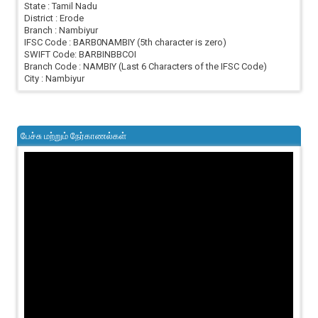
State : Tamil Nadu
District : Erode
Branch : Nambiyur
IFSC Code : BARB0NAMBIY (5th character is zero)
SWIFT Code: BARBINBBCOI
Branch Code : NAMBIY (Last 6 Characters of the IFSC Code)
City : Nambiyur
பேச்சு மற்றும் நேர்காணல்கள்