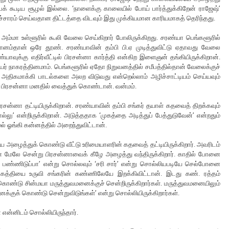
்பக் கூடிய சூழல் இல்லை. ‘நாளைக்கு காலையில் போய் பார்த்துக்கிறேன் ராஜேஷ்’
்சாரம் செய்வதான திட்டத்தை விடவும் இது முக்கியமான காரியமாகத் தெரிந்தது.
 அம்மா உள்ளூரில் கூலி வேலை செய்கிறார் போலிருக்கிறது. சரண்யா பெங்களூரில்
ருமானம்தான் ஒரே தூண். சரண்யாவின் தம்பி பி.ஏ முடித்துவிட்டு ஏதாவது வேலை
யாவுக்கு எதிர்வீட்டில் பிரசன்னா கார்த்தி என்கிற இளைஞன் தங்கியிருக்கிறான்.
ர் நாகரத்தினமாம். பெங்களூரில் ஏதோ நிறுவனத்தில் சமீபத்தில்தான் வேலைக்குச்
ியை அதிகமாக்கி பாடல்களை அலற விடுவது என்றெல்லாம் அழிச்சாட்டியம் செய்யவும்
இதை பிரசன்னா மனதில் வைத்துக் கொண்டான். வன்மம்.
சன்னா தட்டியிருக்கிறான். சரண்யாவின் தம்பி சங்கர் தயாள் கதவைத் திறக்கவும்
ு’ என்றிருக்கிறான். அடுத்ததாக ‘முகத்தை அடித்துப் பேத்துடுவேன்’ என்றதும்
ாமல் ஓங்கி கன்னத்தில் அறைந்துவிட்டான்.
ை அழைத்துக் கொண்டு வீட்டு உரிமையாளரின் கதவைத் தட்டியிருக்கிறார். அவரிடம்
ன் மேலே சென்று பிரசன்னாவைக் கீழே அழைத்து வந்திருக்கிறார். காதில் போனை
ி பண்ணிடுப்பா’ என்று சொல்லவும் ‘சரி சார்’ என்று சொல்லியபடியே செல்போனை
ு கத்தியை உருவி சங்கரின் கண்ணிலேயே இறக்கிவிட்டான். இடது கண். ரத்தம்
கொண்டு சின்மயா மருத்துவமனைக்குச் சென்றிருக்கிறார்கள். மருத்துவமனையிலும்
னைக்குக் கொண்டு சென்றுவிடுங்கள்’ என்று சொல்லியிருக்கிறார்கள்.
 என்னிடம் சொல்லியிருந்தார்.