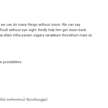
y we can do many things without vision. We can say
difficult without eye-sight. Kindly help him get vision back.
anai ellam intha pavam sagara varaikkum thorathum mani sir.
 possibilities.
ெண்டு கண்ணையும் நோண்டிரணும்.