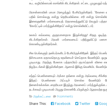
கூட வழியில்லாமல் கசங்கிக் கிடக்கிறாள். சட்டை முழுவதும் ரத
பிரசன்னாவின் மாமா அழைத்துப் பேசியிருக்கிறார். ‘கேஸை 
பதில் சொல்வது என்று தெரியவில்லை. சரி என்று சொல்லியிருக
இளைஞனின் பார்வையைத் தொலைத்துவிட்டு வெறும் பத்தாயிர
‘கோர்ட்டில் பார்த்துக்கிறோம்’ என்று சொல்லிவிட்டார்.
உலகம் எவ்வளவு குரூரமானதாக இருக்கிறது! சிறகு ஒடிந்
கிடக்கிறார்கள். அவன் பார்வையைப் பறித்துவிட்டு ம
கொண்டிருக்கிறார்கள்.
சில பெங்களூர் நண்பர்களிடம் பேசியிருக்கிறேன். இந்தப் பெண
நிச்சயமாக ஏதாவதொரு உதவியைச் செய்தாக வேண்டும். ஒருவ
முடியாது. அதற்கு மேலாக பத்தாயிரம் ரூபாய்தான் விலை என்
நிழற்படங்கள் இருக்கின்றன. ஆனால் இங்கு வெளியிட வேண்டு
எந்தப் பெண்ணையும் அக்கா தங்கை என்று அவ்வளவு சீக்கிரம
இந்தப் பெண்ணை அப்படிச் சொல்ல வேண்டும் போலி
நினைச்சுக்கங்க..தைரியமா இருந்து அவனைப் பார்த்துக்குங்க.
நடக்கவும் முடியாமல் அழுது கொண்டேயிருக்கும் ஆதரவற்ற ஒ
அறக்கட்டளை
9 comments
Share This:
Facebook
Twitter
Goog