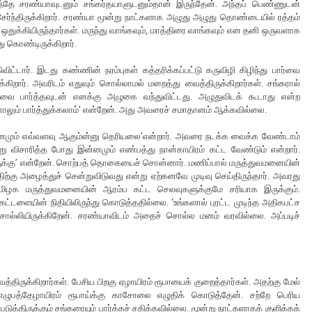
ுந்தே சரண்யாவுடனும் சங்கர்தயாளுடனும்தான் இருந்தேன். அந்தப் பெண்ணுடன்
சேர்ந்திருக்கிறார். சரண்யா மூன்று நாட்களாக அழுது அழுது தொண்டையில் ரத்தம்
 ஒதுக்கியிருந்தார்கள். மருந்து வாங்கவும், மாத்திரை வாங்கவும் என தனி ஒருவளாக
து கொண்டிருக்கிறார்.
ட்டார். இடது கண்ணின் நரம்புகள் கத்தரிக்கப்பட்டு கருவிழி கிழிந்து பார்வை
்கிறார். அவரிடம் எதுவும் சொல்லாமல் மறைத்து வைத்திருக்கிறார்கள். சங்கரால்
ை பார்த்தவுடன் எனக்கு அழுகை வந்துவிட்டது. அழுதுவிடக் கூடாது என்ற
ாலும் பார்த்துக்கலாம்’ என்றேன். அது அவரைச் சமாதானம் ஆக்கவில்லை.
..இன்னமும் எவ்வளவு ஆகும்ன்னு தெரியலை’என்றார். அவரை நடக்க வைக்க வேண்டாம்
ு விசாரித்த போது இன்னமும் எண்பத்து நான்காயிரம் கட்ட வேண்டும் என்றார்.
 இருக்கு’ என்றேன். சொற்பத் தொகையைச் சொன்னார். மணிப்பால் மருத்துவமனையின்
ற்கு அழைத்துச் சென்றுவிடுவது என்று ஏற்கனவே முடிவு செய்திருந்தார். அவரது
ிழக மருத்துவமனையின் ஆரம்ப கட்ட செலவுகளுக்குமே சரியாக இருக்கும்.
டளையின் நிதியிலிருந்து கொடுத்ததில்லை. ‘உங்களால் புரட்ட முடிந்த அதிகபட்ச
சொல்லியிருக்கிறேன். சரண்யாவிடம் அதைச் சொல்ல மனம் வரவில்லை. அப்படிச்
.
ருக்கிறார்கள். பேசிய பிறகு ஏழாயிரம் ரூபாயைக் குறைத்தார்கள். அதற்கு மேல்
 எழுபத்தேழாயிரம் ரூபாய்க்கு காசோலை எழுதிக் கொடுத்தேன். சற்றே பெரிய
திருக்கும் சங்கரையும் பார்க்கச் சகிக்கவில்லை. மூன்று நாட்களாகக் குளிக்கக்