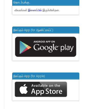
தொடர்புக்கு..
விவரங்கள்
இருக்கின்றன.
இணைப்பில்
நிசப்தம் App (for ஆண்ட்ராய்ட்)
நிசப்தம் App (for Apple)