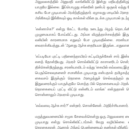
அலுவலகத்தில் அனுமதி வாங்கிவிட்டு இன்று மதியத்திலிர
யாருமே இல்லை. இப்பொழுது சங்கரின் நண்பர் ஒருவர் வந்து 
கசிய பேச முடியாமல் அமர்ந்திருந்தார். ஏழாவது மாடியில் அறை
அங்கேயும் இங்கேயும் ஓடி கால்கள் வீங்க நடக்க முடியாமல் நடந்
‘என்னாச்சு?’ என்று கேட்ட போதே உடைந்து அழத் தொடங்கிவி
முழுமையாகப் போய்விட்டது. அம்மா விருத்தாச்சலத்தில் இருக
வலியின் காரணமாக எதுவும் பேச முடிவதில்லை. சரண்யாவ
வைராக்கியத்துடன் ‘ஆனது ஆச்சு தைரியமா இருங்க...எதுவான
‘எப்படியோ புரட்டி பதினைந்தாயிரம் கட்டியிருக்கேன் சார்
எனத் தோன்றியது. அமரச் சொல்லிவிட்டு காசாளரிடம் சென்ற
திக்கென்றிருந்தது. சரண்யாவிடம் வந்து ‘கையில் எவ்வளவு
பெரும்செலவுகளைச் சமாளிக்க முடியாது என்பதால் தமிழகத்தி
கைவசம் இருக்கும் தொகை அழைத்துச் செல்வதற்கும் தம
இதுவரைக்கும் யாருக்குமே மொத்த பில் தொகையையும் அறக்கட்
தொகையைப் புரட்டி விட்டு என்னிடம் வாங்க’ என்றுதான் 
சொன்னாலும் அவரால் முடியாது.
‘எவ்வளவு ஆச்சு சார்?’ என்றார். சொன்னேன். அதிர்ச்சியானார்
மருத்துவமனையில் சமூக சேவைக்கென்று ஒரு அலுவலரை வைத்தி
முடியாது என்று சொல்லிவிட்டார்கள். வேறு வழியில்லை.
தொகைதான். ஆனால் அந்தப் பெண்ணையும் கண்கள் வீங்கிப் படுத்