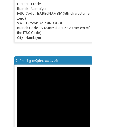
District : Erode
Branch : Nambiyur
IFSC Code : BARB0NAMBIY (5th character is
zero)
SWIFT Code: BARBINBBCOI
Branch Code : NAMBIY (Last 6 Characters of
the IFSC Code)
City : Nambiyur
பேச்சு மற்றும் நேர்காணல்கள்