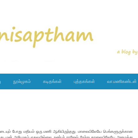
ு
நூல்முகம்
கடிதங்கள்
புத்தகங்கள்
வா.மணிகண்டன்
ை அடையும் போது மதியம் ஒரு மணி ஆகியிருந்தது. மாலையிலேயே பெங்களூருக்கான
ித்து முன் அறிமுகம் எதுவுமில்லை. நண்பர் ராஜேஷ் நேற்று காலையிலேயே அழைத்து