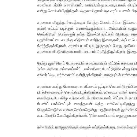
சரண்யா பற்றிச் சொன்னார். ஊரிலிருந்து உடனடியாகத் திரும
என்று சொல்லியிருந்தேன். அதனால்தான் அவசரப் பயணம். பிரச
சரண்யா விருத்தாச்சலத்தைச் சேர்ந்த பெண். அப்பா இல்லை.
தங்கி சட்டம் படித்துக் கொண்டிருக்கிறார். அம்மாவின் வ
செய்கிறேன் பெங்களூர் வந்து இரண்டு நாட்கள் ஆகிறது. சரண்
புதுக்கோட்டை வடக்கு வீதியைச் சார்ந்த இளைஞன். அப்பா பெய
சேர்ந்திருக்கிறான். சரண்யா வீட்டில் இருக்கும் போது ஒல
சரண்யா வீட்டு உரிமையாளரிடம் புகார் அளித்திருக்கிறார். 
நேற்று முன்தினம் போதையில் சரண்யாவின் வீட்டுக் கதவை பிர
‘உங்க அக்கா கம்ளைய்ண்ட் பண்ணினா போட்டுடுவேன்னு சொல்ல
சங்கர் ‘அடி பார்க்கலாம்’ என்றிருக்கிறான். எதையும் யோசிக்க
சரண்யா பயந்து போனவராக வீட்டைப் பூட்டிக் கொண்டு தம்பிய
பிரச்சினையைச் சொல்லியிருக்கிறார்கள். உரிமையாளரின் மக
வைத்தபடியே கீழே வந்தவனிடம் உரிமையாளர் ‘வீட்டைக் கால
பேண்ட் பாக்கெட்டில் வைத்தவன் அதே பாக்கெட்டிலிருந்த
பெருக்கெடுக்க என்ன செய்வதென்று பதறியவர்கள் தூக்கிக் 
கூட அலறிப் போயிருக்கிறார்கள். ‘நீங்க மணிப்பால் மருத்துவம
நள்ளிரவில் ராஜேஷூக்குத் தகவல் வந்திருக்கிறது. அதைத்தான்