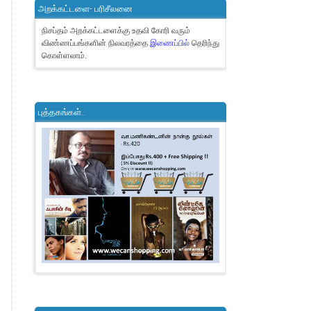
அறக்கட்டளை- பரிசீலனை
நிசப்தம் அறக்கட்டளைக்கு உதவி கோரி வரும்
விண்ணப்பங்களின் நிலவரத்தை
இணைப்பில்
தெரிந்து
கொள்ளலாம்.
புத்தகங்கள்..