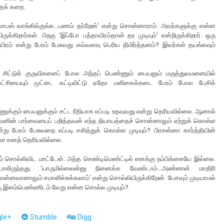
்தக் கறை.
வாபஸ் வாங்கிக்குங்க...பணம் தர்றேன்’ என்று சொன்னாராம். அவர்களுக்கு என்ன
்கிறார்கள். பிறகு ‘இப்போ பத்தாயிரம்தான் தர முடியும்’ என்றிருக்கிறார். ஒரு
ம் என்று பேரம் பேசுவது எவ்வளவு பெரிய திமிர்த்தனம்? இவர்கள் தயங்கவும்
த சிட்டுக் குருவிகளைப் போல அந்தப் பெண்ணும் பையனும் மருத்துவமனையில்
னசாட்சியையும் மூட்டை கட்டிவிட்டு ஏதோ மளிகைக்கடை பேரம் போல பேசிக்
்ணுக்கும் பையனுக்கும் சட்ட ரீதியாக எப்படி உதவுவது என்று தெரியவில்லை. ஆனால்
னின் பார்வையைப் பறித்தவன் எந்த நியாயத்தைச் சொன்னாலும் ஏற்றுக் கொள்ள
று பேரம் பேசுவதை எப்படி சகித்துக் கொள்ள முடியும்? பிரசன்னா கார்த்தியின்
மா எனத் தெரியவில்லை.
் சொல்லிவிட மாட்டேன். அந்த செண்டிமெண்ட்டில் எனக்கு நம்பிக்கையே இல்லை.
ருந்தது. ‘யாருமில்லைன்னு நினைக்க வேண்டாம்...அண்ணன் மாதிரி
.என்னவானாலும் சமாளிச்சுக்கலாம்’ என்று சொல்லியிருக்கிறேன். பேசவும் முடியாமல்
ரு இளம்பெண்ணிடம் வேறு என்ன சொல்ல முடியும்?
le+
Stumble
Digg