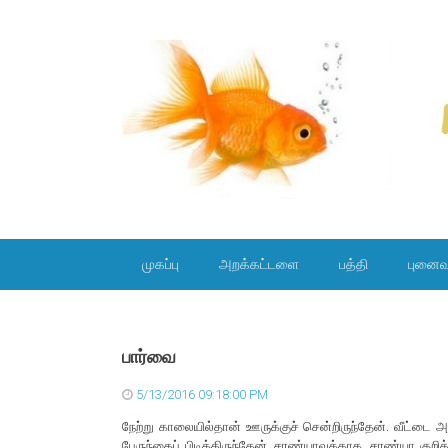
SKIP TO CONTENT
முகப்பு
அறக்கட்டளை
பத்தி
புனைவ
பார்வை
5/13/2016 09:18:00 PM
நேற்று காலையில்தான் ஊருக்குச் சென்றிருந்தேன். வீட்ட
பேருந்தைப் பிடித்திருந்தேன். சரண்யாவுக்காக. சரண்யா குற