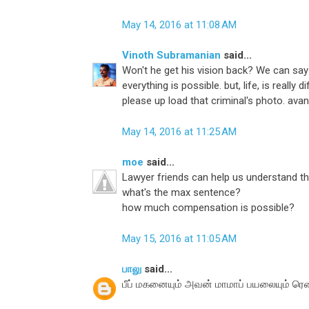
May 14, 2016 at 11:08 AM
Vinoth Subramanian
said...
Won't he get his vision back? We can sa
everything is possible. but, life, is really 
please up load that criminal's photo. av
May 14, 2016 at 11:25 AM
moe
said...
Lawyer friends can help us understand the
what's the max sentence?
how much compensation is possible?
May 15, 2016 at 11:05 AM
பாலு
said...
பீப் மகனையும் அவன் மாமாப் பயலையும் ர