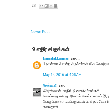
Newer Post
9 எதிர் சப்தங்கள்:
kamalakkannan
said...
பிரசன்னா போன்ற அரக்கர்கள் மிக கொடூரமா
May 14, 2016 at 4:05 AM
சேக்காளி
said...
//அண்ணன் மாதிரி நினைச்சுக்கங்க//
சொல்வது எளிது. ஆனால் அண்ணனாய் இருப
பொறுப்புகளை சுமப்பது.உடன் பிறந்த சகோத
சுமைதான்.