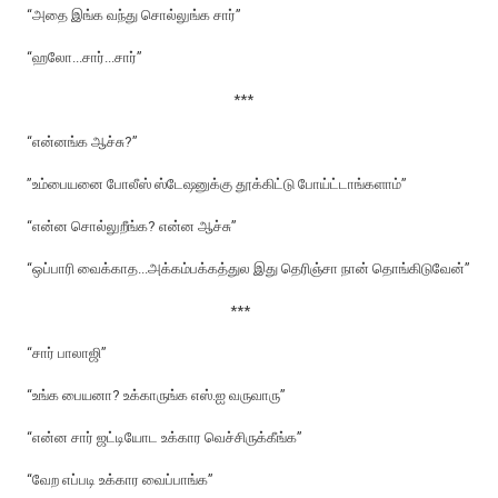
“அதை இங்க வந்து சொல்லுங்க சார்”
“ஹலோ...சார்...சார்”
***
“என்னங்க ஆச்சு?”
”உம்பையனை போலீஸ் ஸ்டேஷனுக்கு தூக்கிட்டு போய்ட்டாங்களாம்”
“என்ன சொல்லுறீங்க? என்ன ஆச்சு”
“ஒப்பாரி வைக்காத...அக்கம்பக்கத்துல இது தெரிஞ்சா நான் தொங்கிடுவேன்”
***
“சார் பாலாஜி”
“உங்க பையனா? உக்காருங்க எஸ்.ஐ வருவாரு”
“என்ன சார் ஜட்டியோட உக்கார வெச்சிருக்கீங்க”
“வேற எப்படி உக்கார வைப்பாங்க”