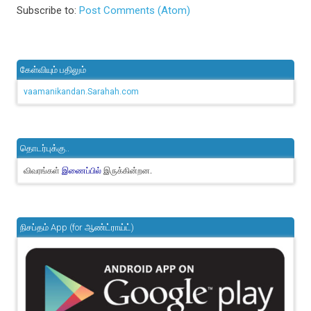
Subscribe to:
Post Comments (Atom)
கேள்வியும் பதிலும்
vaamanikandan.Sarahah.com
தொடர்புக்கு..
விவரங்கள்
இருக்கின்றன.
இணைப்பில்
நிசப்தம் App (for ஆண்ட்ராய்ட்)