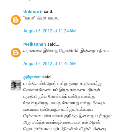
Unknown
said...
"வயசு" ஆமா வயசு..
August 6, 2012 at 11:24 AM
rvelkannan
said...
வர்ணனை இல்லாத தொனியில் இன்றைய நிலை.
August 6, 2012 at 11:40 AM
துரோணா
said...
பாஸ்.சொல்கிறேன் என்று தவறாக நினைத்து
கொள்ள வேண்டாம்.இந்த கதையை நீங்கள்
எழுதியிருக்க வேண்டாம் என்றே எனக்கு
தோன்றுகிறது. வயது கோளாறு என்று மிகவும்
சுலபமாக எல்லோரும் கடந்துவிடக்கூடிய
பிரச்சனையல்ல காமம் குறித்த இன்றைய புரிதலும்
அது சார்ந்த உணர்வும்.உலகமயமாதல் அதன்
தொடர்ச்சியாக மதிப்பீடுகளின் வீழ்ச்சி பின்னர்