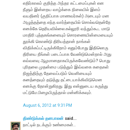
எதிர்காலம் குறித்த அந்தர கட்டமைப்புகள் என
நீளும் இன்றைய வாழ்க்கை நிலையில் இளம்
வயதினர் (குறிப்பாக மாணவர்கள்) அடையும் மன
அழுத்தத்தை எந்த வார்த்தையில் சொல்வதென்றே
எனக்கே தெரியவில்லை.கல்லூரி வந்தும்கூட மாடு
மாதிரி புத்தகங்களையும் சொரணையின்மையையும்
தூக்கி கொண்டு திரியத்தான் நாங்கள்
விதிக்கப்பட்டிருக்கிறோம் எனும்போது இதிலொரு
திரியை நீங்கள் படைப்பாக வேண்டுமென்றால் அது
எவ்வளவு ஆழமானதாகயிருக்கவேண்டும்? பொது
புரிதலை முதன்மை படுத்தும் இவ்வகை கதைகள்
நிஜத்திற்கு தேவைப்படும் வெளியையும்
கனத்தையும் தடுத்து தட்டையாக்கிவிடுமென
எனக்கு தோன்றுகிறது. இது என்னுடைய கருத்து
மட்டுமே.பிழையிருந்தால் மன்னிக்கவும்.
August 6, 2012 at 9:31 PM
திண்டுக்கல் தனபாலன்
said...
நாட்டில் நடக்கும் உண்மைகள்...