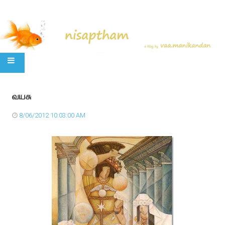
SKIP TO CONTENT
வயசு
8/06/2012 10:03:00 AM