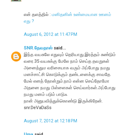
என் தளத்தில் :
மனிதனின் உண்மையான ஊனம்
எது ?
August 6, 2012 at 11:47 PM
SNR.தேவதாஸ்
said...
இந்த வயசுலே எதுவும் தெரியாது.இரத்தம் சுண்டும்
வரை.35 வயசுக்கு மேலே நாம் செய்த தவறுகள்
அனைத்தும வரிசையாக வரும் அப்போது நமது
மனச்சாட்சி கொடுக்கும் தண்டனைக்கு சாவதே
மேல் எனத் தோன்றும்.நாம் என்ன செய்தோமோ
அதனை நமது பிள்ளைகள் செய்வார்கள்.அப்போது
நமது மனம் படும் பாடுஃ
நான் அனுபவித்துக்கொண்டு இருக்கிறேன்.
snr.DeVaDaSs
August 7, 2012 at 12:18 PM
Uma
said...