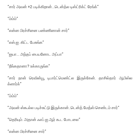
“சார் அவன் +2 படிக்கிறான்...டென்த்ல டிஸ்ட்ரிக்ட் ரேங்க்”
“ம்ம்ம்”
“என்ன பிரச்சினை பண்ணினான் சார்”
”எஸ்.ஐ. கிட்ட பேசுங்க”
“ஐயா... அந்தப் பையனோட அப்பா”
“நீங்கதானா? உக்காருங்க”
“சார் நான் ரெவின்யூ டிபார்ட்மெண்ட்ல இருக்கேன். தாசில்தார் ஆபிஸ்ல
க்ளார்க்”
“ம்ம்ம்”
”அவன் ஸ்கூல்ல படிச்சுட்டு இருக்கான்..டென்த் மேத்ஸ் செண்டம் சார்”
“தெரியும். அதான் ஃஎப்.ஐ.ஆர் கூட போடலை”
“என்ன பிரச்சினை சார்”